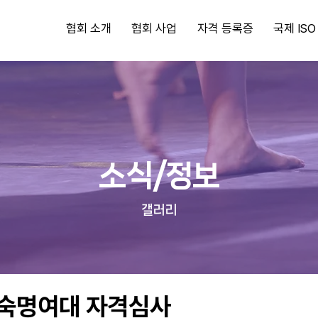
협회 소개
협회 사업
자격 등록증
국제 IS
소식/정보
​갤러리
 숙명여대 자격심사